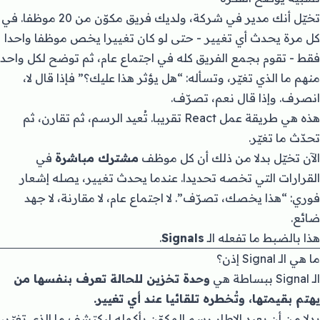
تخيّل أنك مدير في شركة، ولديك فريق مكوّن من 20 موظفا. في
كل مرة يحدث أي تغيير - حتى لو كان تغييرا يخص موظفا واحدا
فقط - تقوم بجمع الفريق كله في اجتماع عام، ثم توضح لكل واحد
منهم ما الذي تغيّر، وتسأله: “هل يؤثر هذا عليك؟” فإذا قال لا،
انصرف. وإذا قال نعم، تصرّف.
هذه هي طريقة عمل React تقريبا. تُعيد الرسم، ثم تقارن، ثم
تحدّث ما تغيّر.
الآن تخيّل بدلا من ذلك أن كل موظف
مشترك مباشرة
في
القرارات التي تخصه تحديدا. عندما يحدث تغيير، يصله إشعار
فوري: “هذا يخصك، تصرّف”. لا اجتماع عام، لا مقارنة، لا جهد
ضائع.
هذا بالضبط ما تفعله الـ
Signals
.
ما هي الـ Signal إذن؟
الـ Signal ببساطة هي
وحدة تخزين للحالة تعرف بنفسها من
يهتم بقيمتها، وتُخطره تلقائيا عند أي تغيير.
بدلا من أن يعيد الإطار رسم المكوّن بأكمله ليكتشف ما الذي تغيّر،