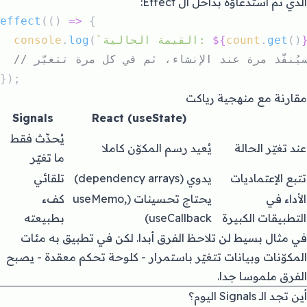
الذي تم استدعاؤه بداخل ال Effect:
effect
(() 
=>
 {
()
get
.
count
${
`القيمة الحالية: 
(
log
.
console
});
مقارنة مع منهجية رياكت
Signals
React (useState)
يُحدِّث فقط
عند تغيّر الحالة
يُعيد رسم المكوّن كاملا
ما تغيّر
تتبع الإعتماديات
يدوي (dependency arrays)
تلقائي
الأداء في
يحتاج تحسينات (useMemo,
كفء
التطبيقات الكبيرة
useCallback)
بطبيعته
في مثال بسيط لن تلاحظ الفرق أبدا. لكن في تطبيق به مئات
المكوّنات وبيانات تتغيّر باستمرار - كلوحة تحكم معقدة - يصبح
الفرق ملموسا جدا.
أين تجد الـ Signals اليوم؟