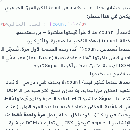
يبدو مشابها جدا لـ
في React! لكن الفرق الجوهري
useState
يكمن في هذا السطر:
>
p
</
}
()
count
{
>العدد الحالي: 
p
<
لاحظ أن
هنا لا نقرأ قيمتها مباشرة — بل نستدعيها
count
كدالة
. هذه التفصيلة الصغيرة لها أثر كبير.
count()
عندما تُستدعى
أثناء رسم الصفحة لأول مرة، تُسجّل الـ
count()
Signal في ذاكرتها: “هناك عقدة نصية (Text Node) معينة في الـ
DOM تهتم بقيمتي”. بمعنى آخر، الـ Signal تعرف
بدقة
مَن
يستخدمها.
بعدها عندما تتغيّر قيمة
، لا يحدث شيء درامي - لا يُعاد
count
تنفيذ المكوّن من البداية، ولا تُقارَن نسخ افتراضية من الـ DOM.
تذهب الـ Signal مباشرة لتلك العقدة النصية وتغيّر قيمتها فقط.
في SolidJS، المكوّن لا يُعاد تنفيذه أبدا بعد المرة الأولى ( مثلما
يحدث في رياكت). الكود داخل الدالة يعمل
مرة واحدة فقط
عند
الإنشاء، والـ Compiler يحوّل JSX إلى تعليمات DOM مباشرة.