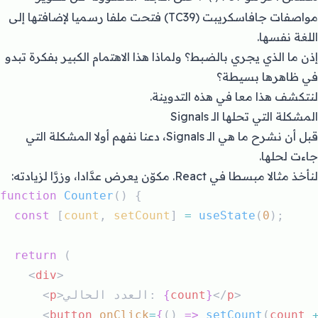
مواصفات جافاسكريبت (TC39) فتحت
ملفا رسميا
لإضافتها إلى
اللغة نفسها.
إذن ما الذي يجري بالضبط؟ ولماذا هذا الاهتمام الكبير بفكرة تبدو
في ظاهرها بسيطة؟
لنتكشف هذا معا في هذه التدوينة.
المشكلة التي تحلها الـ Signals
قبل أن نشرح ما هي الـ Signals، دعنا نفهم أولا المشكلة التي
جاءت لحلها.
لنأخذ مثالا مبسطا في React. مكوّن يعرض عدَّادا، وزرَّا لزيادته:
function
Counter
() {
const
 [
count
, 
setCount
] 
=
useState
(
0
);
return
 (
    <
div
>
>
p
</
}
count
{
>العدد الحالي: 
p
      <
      <
button
onClick
=
{
() 
=>
setCount
(
count