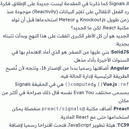
الـ Signals كما ذكرنا في المقدمة ليست جديدة على الإطلاق. فكرة
رد الفعل التلقائي على تغيّر البيانات (Reactivity) موجودة منذ
زمن طويل. Knockout.js و Meteor استخدماها قبل أن تولد
مكتبة React. لكن ما الجديد؟
الجديد هو أن كل الأطر الكبرى اتفقت على هذا النهج وبدأت تتبناه
بجدية:
SolidJS
: بني عليها من الصفر. هو الذي أعاد الاهتمام بها في
السنوات الأخيرة بأداء مذهل.
Angular
: أضافتها رسميا بدءا من الإصدار 16، وتتجه لأن تُصبح
الطريقة الرئيسية لإدارة الحالة فيه.
:
Vue.js
و
هي في الحقيقة Signals
computed()
ref()
بمسمى مختلف. Evan You نفسه قال ذلك صراحة في أكثر من
مكان.
Preact
: أضاف مكتبة
منفصلة يمكن
@preact/signals
استخدامها حتى مع React العادية.
TC39
:
هيئة تطوير JavaScript فتحت اقتراحا رسميا لإضافة