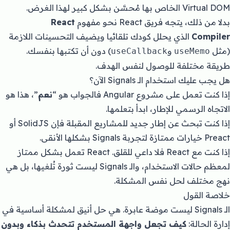
Virtual DOM الخاص بها مُحسَّن بشكل كبير لهذا الغرض.
بدلا من ذلك، يتجه فريق React نحو مفهوم
React
Compiler
الذي يحلل كودك تلقائيا ويضيف التحسينات اللازمة
(مثل
و
) دون أن تكتبها بنفسك.
useCallback
useMemo
طريقة مختلفة للوصول لنفس الهدف.
هل يجب عليك استخدام الـ Signals الآن؟
إذا كنت تعمل على مشروع Angular فالجواب هو “
نعم
”، هذا هو
الاتجاه الرسمي للإطار، ابدأ بتعلمها.
إذا كنت تبحث عن إطار جديد للمشاريع المقبلة فإن SolidJS أو
Preact خيارات ممتازة لتجربة Signals بشكلها الأنقى.
إذا كنت مع React فلا داعي للقلق. React تعمل بشكل ممتاز
لمعظم حالات الاستخدام، والـ Signals ليست ثورة تُلغيها، بل هي
نهج مختلف لحل نفس المشكلة.
خلاصة القول
الـ Signals ليست موضة عابرة. هي حل أنيق لمشكلة أساسية في
إدارة الحالة:
كيف تجعل واجهة المستخدم تتحدث بذكاء وبدون