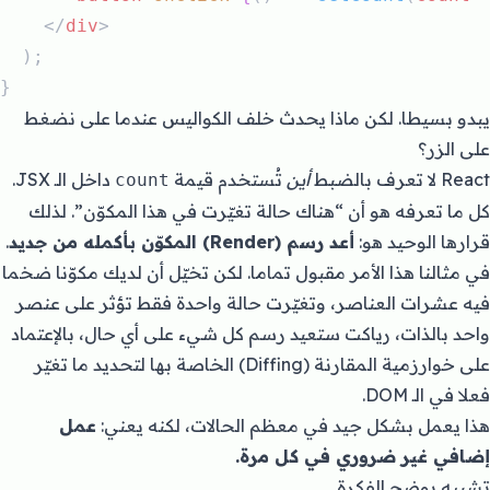
    </
div
>
  );
}
يبدو بسيطا. لكن ماذا يحدث خلف الكواليس عندما على نضغط
على الزر؟
React لا تعرف بالضبط
أين
تُستخدم قيمة
داخل الـ JSX.
count
كل ما تعرفه هو أن “هناك حالة تغيّرت في هذا المكوّن”. لذلك
قرارها الوحيد هو:
أعد رسم (Render) المكوّن بأكمله من جديد
.
في مثالنا هذا الأمر مقبول تماما. لكن تخيّل أن لديك مكوّنا ضخما
فيه عشرات العناصر، وتغيّرت حالة واحدة فقط تؤثر على عنصر
واحد بالذات، رياكت ستعيد رسم كل شيء على أي حال، بالإعتماد
على خوارزمية المقارنة (Diffing) الخاصة بها لتحديد ما تغيّر
فعلا في الـ DOM.
هذا يعمل بشكل جيد في معظم الحالات، لكنه يعني:
عمل
إضافي غير ضروري في كل مرة.
تشبيه يوضح الفكرة