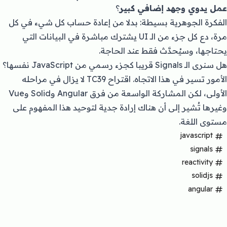
عمل يدوي وجهد إضافي كبير
؟
الفكرة الجوهرية بسيطة: بدلا من إعادة حساب كل شيء في كل
مرة، دع كل جزء من الـ UI يشترك مباشرة في البيانات التي
يحتاجها، وسيُحدَّث فقط عند الحاجة.
هل سنرى الـ Signals قريبا كجزء رسمي من JavaScript نفسها؟
الأمور تسير في هذا الاتجاه. اقتراح TC39 لا يزال في مراحله
الأولى، لكن المشاركة الواسعة من فرق Angular وSolid وVue
وغيرها تُشير إلى أن هناك إرادة جدية لتوحيد هذا المفهوم على
مستوى اللغة.
javascript
signals
reactivity
solidjs
angular