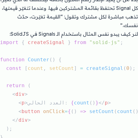
كل Signal تحتفظ بقائمة المشتركين فيها. وعندما تتغيّر قيمتها،
تذهب مباشرة لكل مشترك وتقول: “القيمة تغيّرت، حدّث
نفسك.”
لنر كيف يبدو نفس المثال باستخدام الـ Signals في SolidJS:
import
 { 
createSignal
 } 
from
"solid-js"
;
function
Counter
() {
const
 [
count
, 
setCount
] 
=
createSignal
(
0
);
return
 (
    <
div
>
>
p
</
}
()
count
{
>العدد الحالي: 
p
      <
      <
button
onClick
=
{
() 
=>
setCount
(
count
(
    </
div
>
  );
}