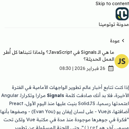
Skip to content
مدونة توتومينا
عودة
ما هي الـ Signals في JavaScript؟ ولماذا تتبناها كل أُطر
العمل الحديثة؟
26 فبراير 2026 | 08:30
إذا كنت تتابع أخبار عالم تطوير الواجهات الأمامية في الفترة
الأخيرة، فلا بد أنك صادفت كلمة
Signals
مرارا وتكرارا. Angular
اعتمدتها رسميا، SolidJS بنيت عليها منذ اليوم الأول، Preact
أضافتها، Vue.js - على لسان إيفان يو (Evan You) - وصفوها بأنها
”
فكرة في جوهرها موجودة منذ مدة في مكتبة Vue ولكن تحت
مسمى آخر هو
”. حتى اللجنة المسؤولة عن تطوير
ref()