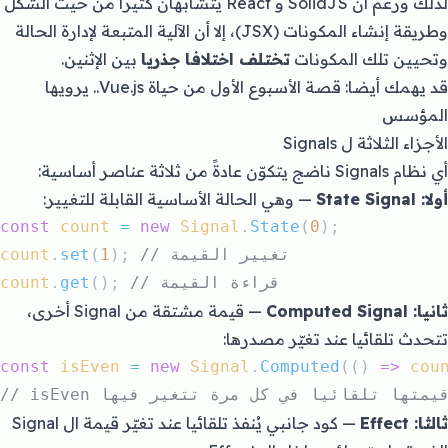
لذلك ورغم أن SolidJS و React يتشابهان كثيرا من حيث الشكل
وطريقة إنشاء المكونات (JSX)، إلا أن الآلية المتبعة لإدارة الحالة
وتحيين تلك المكونات
تختلف اختلافا جذريا
بين الإثنين.
قد يهمك أيضا:
قصة الأسبوع الأول من حياة Vue.js.. يرويها
المؤسس
الأجزاء الثلاثة ل Signals
أي نظام Signals ناضج يتكوّن عادةً من ثلاثة عناصر أساسية:
أولا: State Signal
— وهي الحالة الأساسية القابلة للتغيير:
const
count
=
new
Signal
.
State
(
0
);
// تغيير القيمة
); 
1
(
set
.
count
// قراءة القيمة
(); 
get
.
count
ثانيا: Computed Signal
— قيمة مشتقة من Signal أخرى،
تتحدث تلقائيا عند تغيّر مصدرها:
const
isEven
=
new
Signal
.
Computed
(() 
=>
cou
ثالثا: Effect
— كود جانبي يُنفذ تلقائيا عند تغيّر قيمة ال Signal