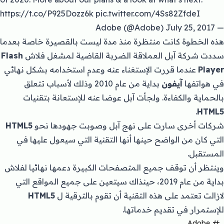
https://t.co/P925Dozz6k
pic.twitter.com/4Ss82ZfdeI
July 25, 2017
— Adobe (@Adobe)
هذه الخطوة كانت منتظرة منذ مدة ليست بالقصيرة خاصة بعدما
سددت شركة آبل العملاقة الضربة القاضية لمشغل فلاش
Flash
Player
عندما قررت الإستغناء عنه وعدم استخدامه بشكل نهائي
في هواتفها
آيفون
بداية من عام 2010 وذلك لأسباب تتعلق
بالحماية والكفاءة. ولجأت آبل عوضا عنه للإستعانة بتقنيات
.
HTML5
شركات أخرى سارت على نهج آبل وصوبت جهودها نحو
HTML5
التي كان من الواضح حينها أنها التقنية التي سيعول عليها في
المستقبل.
وينتظر أن توقف جميع المتصفحات الكبيرة دعمها نهائيا لفلاش
بداية من عام 2019، حينذاك سيتعين على جميع المواقع التي
لازالت تعتمد على هذه التقنية أن تقوم بالترقية ل
HTML5
للإستمرار في تقديم خدماتها.
Adobe