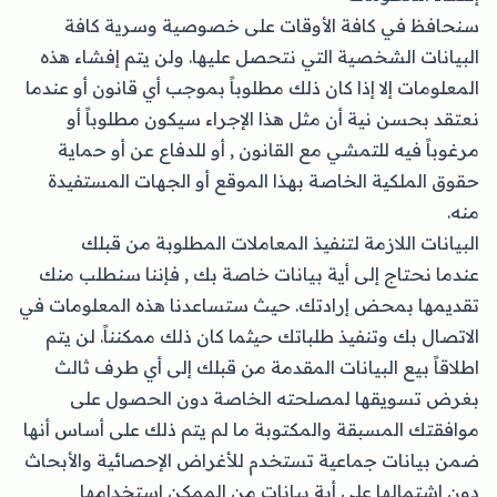
سنحافظ في كافة الأوقات على خصوصية وسرية كافة
البيانات الشخصية التي نتحصل عليها. ولن يتم إفشاء هذه
المعلومات إلا إذا كان ذلك مطلوباً بموجب أي قانون أو عندما
نعتقد بحسن نية أن مثل هذا الإجراء سيكون مطلوباً أو
مرغوباً فيه للتمشي مع القانون , أو للدفاع عن أو حماية
حقوق الملكية الخاصة بهذا الموقع أو الجهات المستفيدة
منه.
البيانات اللازمة لتنفيذ المعاملات المطلوبة من قبلك
عندما نحتاج إلى أية بيانات خاصة بك , فإننا سنطلب منك
تقديمها بمحض إرادتك. حيث ستساعدنا هذه المعلومات في
الاتصال بك وتنفيذ طلباتك حيثما كان ذلك ممكنناً. لن يتم
اطلاقاً بيع البيانات المقدمة من قبلك إلى أي طرف ثالث
بغرض تسويقها لمصلحته الخاصة دون الحصول على
موافقتك المسبقة والمكتوبة ما لم يتم ذلك على أساس أنها
ضمن بيانات جماعية تستخدم للأغراض الإحصائية والأبحاث
دون اشتمالها على أية بيانات من الممكن استخدامها