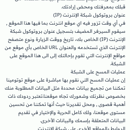
قبلك بمعرفتك ومحض إرادتك.
عنوان بروتوكول شبكة الإنترنت (IP)
في أي وقت تزور فيه اي موقع انترنت بما فيها هذا الموقع ,
سيقوم السيرفر المضيف بتسجيل عنوان بروتوكول شبكة
الإنترنت (IP) الخاص بك، تاريخ ووقت الزيارة ونوع متصفح
الإنترنت الذي تستخدمه والعنوان URL الخاص بأي موقع من
مواقع الإنترنت التي تقوم بإحالتك إلى الى هذا الموقع على
الشبكة.
عمليات المسح على الشبكة
إن عمليات المسح التي نقوم بها مباشرة على موقع توتومينا
تمكننا من تجميع بيانات محددة مثل البيانات المطلوبة منك
بخصوص نظرتك وشعورك تجاه موقعنا.تعتبر ردودك ذات
أهمية قصوى , ومحل تقديرنا حيث أنها تمكننا من تحسين
مستوى موقعنا، ولك كامل الحرية والإختيار في تقديم
البيانات المتعلقة بإسمك والبيانات الأخرى.
الروابط بالمواقع الأخرى على شبكة الإنترنت