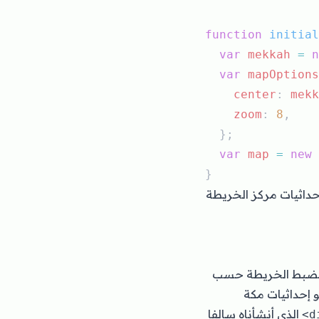
function
initial
var
mekkah
=
n
var
mapOptions
center
: 
mekk
zoom
: 
8
,
  };
var
map
=
new
}
ي سطرها أنشأنا المتغير mekkah ويحتوي على إحداثيات مركز الخريطة
litteral obje يحتوي على خيارات لضبط الخريطة حسب
و إحداثيات مكة
الذي أنشأناه سالفا