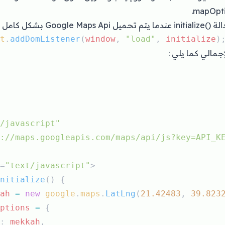
ل على النحو التالي :
t
.
addDomListener
(
window
, 
"load"
, 
initialize
)
إجمالي كما يلي :
/javascript"
://maps.googleapis.com/maps/api/js?key=API_K
=
"text/javascript"
>
nitialize
() {
ah
=
new
google
.
maps
.
LatLng
(
21.42483
, 
39.823
ptions
=
 {
: 
mekkah
,