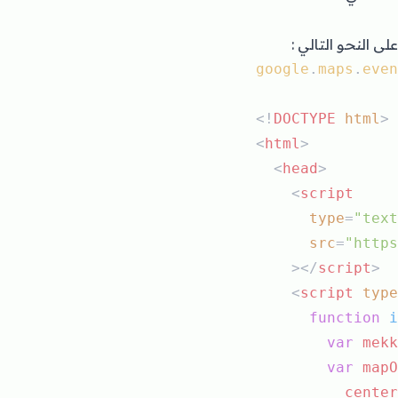
google
.
maps
.
even
<!
DOCTYPE
html
>
<
html
>
  <
head
>
    <
script
type
=
"text
src
=
"https
    ></
script
>
    <
script
type
function
i
var
mekk
var
mapO
center