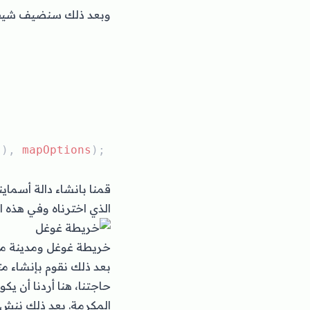
وبعد ذلك سنضيف شيفرة
"
), 
mapOptions
);
الذي اخترناه وفي هذه ا
خريطة غوغل ومدينة م
حاجتنا، هنا أردنا أن ي
المكرمة. بعد ذلك ننشء متغير اسمه map ونمرر إليه 