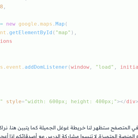
8
,
=
new
google
.
maps
.
Map
(
nt
.
getElementById
(
"map"
),
ions
s
.
event
.
addDomListener
(
window
, 
"load"
, 
initi
"
style
=
"width: 600px; height: 400px;"
></
div
في المتصفح ستظهر لنا خريطة غوغل الجميلة كما يتبين
هنا
. نرا
لمنصة المتميزة. لا تنسوا مشاركة الدرس مع أصدقائكم إذا أعجب