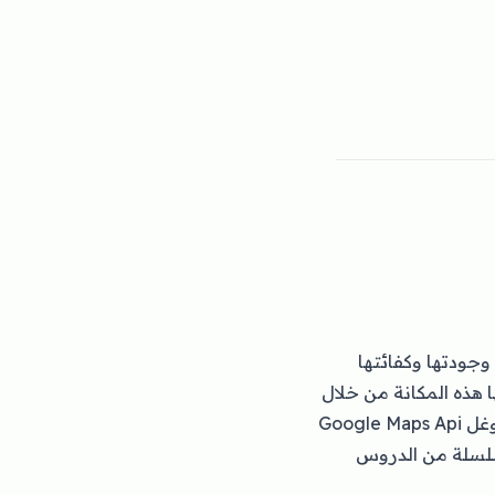
العالية وجودتها وكفائتها
ا هذه المكانة من خلال
الدعم الكبير الموفَّر لها. عند الإشتغال في مشروع احترافي فإن استعمال منصة خرائط غوغل Google Maps Api
 سلسلة من الدروس