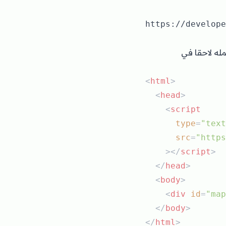
ا map) سنستعمله لاحقا في
<
html
>
  <
head
>
    <
script
type
=
"text
src
=
"https
    ></
script
>
  </
head
>
  <
body
>
    <
div
id
=
"map
  </
body
>
</
html
>