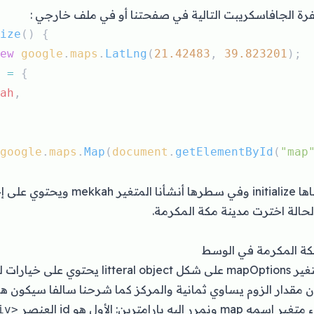
 الجافاسكريبت التالية في صفحتنا أو في ملف خارجي :
ize
() {
ew
google
.
maps
.
LatLng
(
21.42483
, 
39.823201
);
=
 {
ah
,
google
.
maps
.
Map
(
document
.
getElementById
(
"map
قمنا بانشاء دالة أسمايناها initialize وف
لحالة اخترت مدينة مكة المكرمة.
كة المكرمة في الوسط
بعد ذلك نقوم بإنشاء متغير mapOptions على شكل ct
كون مقدار الزوم يساوي ثمانية والمركز كما شرحنا سالفا سيكون ه
بارامترين: الأول هو id العنصر
<div>