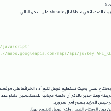
نصة
ريبت المنصة في منطقة ال
على النحو التالي :
<head>
/javascript"
://maps.googleapis.com/maps/api/js?key=API_K
ع تعويض API_KEY بمفتاح نصي بحيث تستطيع غوغل تتبع آداء الخرائط على م
خريطة وهنا جذير بالذكر أن منصة مجانية للمستعملين مادام عدد 
 دون المفتاح النصي ولكن غوغل لاتنصح بهذا.