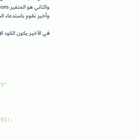
والثاني هو المتغير mapOptions.
وأخير نقوم باستدعاء الدالة ()initialize عندما يتم تحميل Google Maps Api بشكل كام
;
في الأخير يكون الكود ال
EY"
201
);