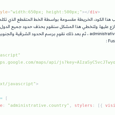
yle
=
"width:650px; height:500px;"
></
div
>
 هذا الكود، الخريطة مقسومة بواسطة الخط المتقطع الذي تكلمن
نازع عليها. ولتخطي هذا المشكل سنقوم بحذف حدود جميع الدول
ve.country ، ثم بعد ذلك نقوم برسم الحدود الشرقية والجنوبية للبلد عن طريق
ascript"
ps.google.com/maps/api/js?key=AIzaSyC5vcJTwy
xt/javascript"
>
=
 [
e
: 
"administrative.country"
, 
stylers
: [{ 
vis