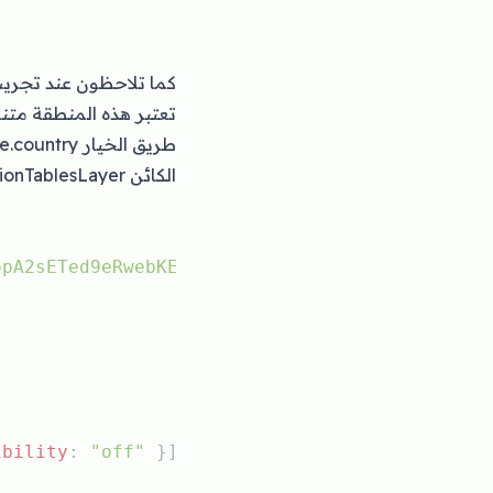
كما تلاحظون عند تجريب
تعتبر هذه المنطقة مت
الكائن FusionTablesLayer :
opA2sETed9eRwebKEUVyoz94c"
ibility
: 
"off"
 }] },