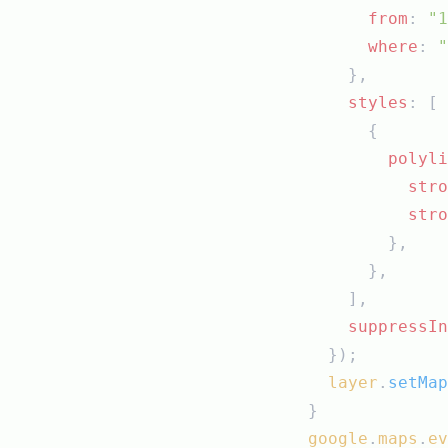
from
: 
"1
where
: 
"
      },
styles
: [
        {
polyli
stro
stro
          },
        },
      ],
suppressIn
    });
layer
.
setMap
  }
google
.
maps
.
ev