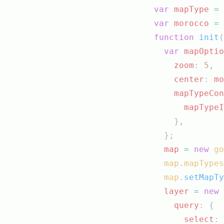
var
mapType
=
var
morocco
=
function
init
(
var
mapOptio
zoom
: 
5
,
center
: 
mo
mapTypeCon
mapTypeI
      },
    };
map
=
new
go
map
.
mapTypes
map
.
setMapTy
layer
=
new
query
: {
select
: 