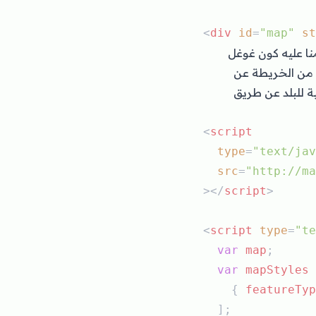
<
div
id
=
"map"
st
ا عليه كون غوغل
 من الخريطة عن
طريق الخيار administrati
<
script
type
=
"text/jav
src
=
"http://ma
></
script
>
<
script
type
=
"te
var
map
;
var
mapStyles
    { 
featureTyp
  ];