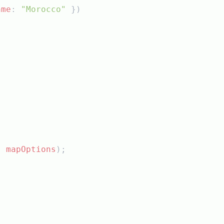
ame
: 
"Morocco"
 });
, 
mapOptions
);