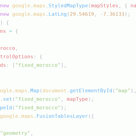
new
google
.
maps
.
StyledMapType
(
mapStyles
, { 
n
new
google
.
maps
.
LatLng
(
29.54619
, 
-
7.36133
);
) {
ns
=
 {
rocco
,
trolOptions
: {
ds
: [
"fixed_morocco"
],
ogle
.
maps
.
Map
(
document
.
getElementById
(
"map"
)
.
set
(
"fixed_morocco"
, 
mapType
);
peId
(
"fixed_morocco"
);
google
.
maps
.
FusionTablesLayer
({
"geometry"
,