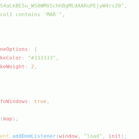
S4aLkBE5u_WS0WMVSchhBgMLdAARuPEjyW4rs20"
,
col1 contains 'MAR'"
,
neOptions
: {
keColor
: 
"#333333"
,
keWeight
: 
2
,
foWindows
: 
true
,
(
map
);
ent
.
addDomListener
(
window
, 
"load"
, 
init
);