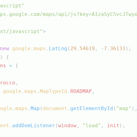
ascript"
ps.google.com/maps/api/js?key=AIzaSyC5vcJTwy
xt/javascript"
>
new
google
.
maps
.
LatLng
(
29.54619
, 
-
7.36133
);
) {
ns
=
 {
rocco
,
 
google
.
maps
.
MapTypeId
.
ROADMAP
,
ogle
.
maps
.
Map
(
document
.
getElementById
(
"map"
)
ent
.
addDomListener
(
window
, 
"load"
, 
init
);