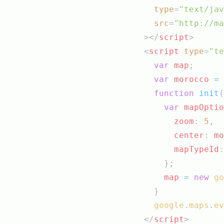
type
=
"text/jav
src
=
"http://ma
></
script
>
<
script
type
=
"te
var
map
;
var
morocco
=
function
init
(
var
mapOptio
zoom
: 
5
,
center
: 
mo
mapTypeId
:
    };
map
=
new
go
  }
google
.
maps
.
ev
</
script
>