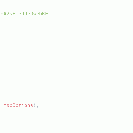
opA2sETed9eRwebKEUVyoz94c"
, 
mapOptions
);