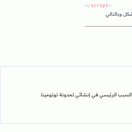
</
script
>
كل وبالتالي
 السبب الرئيسي في إنشائي لمدونة توتومينا