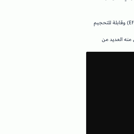
نفسه على أنه إطار عمل لبناء تطبيقات Node.js جانب الخادم فعالة (Efficient) وقابلة للتحجيم
بير بإطار العمل Angular واستوحى منه العديد من