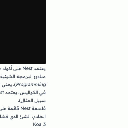
يعتمد Nest على أكواد جافاسكريبت الحديثة (
مبادئ البرمجة الشيئية، 
Programming
). يعني 
في الكواليس، يعتمد Nest كذلك على إطار العمل Express إضافة إلى مكتبات وأطر عمل أخرى (
سبيل المثال).
الخادم، الشئ الذي فشلت فيه
3. Koa