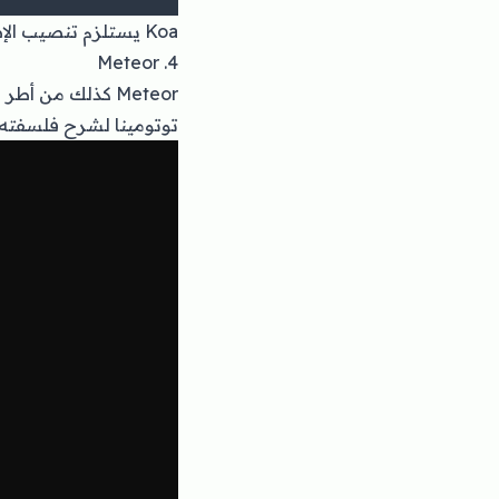
Koa يستلزم تنصيب الإصدار 7.6.0 من Node.js على الأقل من أجل الحصول على دعم خاصية Async/Await.
4. Meteor
Meteor كذلك من أطر العمل التي لا يمكن غض النظر عنها، وقد سبق لنا أن خصصنا له
توتومينا لشرح فلسفته 