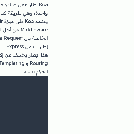
واحدة، وهي طريقة كتابة ال wares
يعتمد
Koa
على ميزة
it
Middleware من أجل تخليص المطورين من
إطار العمل Express.
هذا الإطار يختلف عن
إك
الحزم npm.