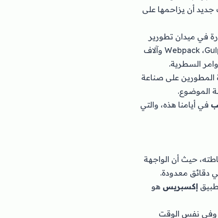
جديد أن يزاحمها على
شبه ثورة في ميدان تطورير
تطبيقات الويب. فلقد ظهرت تقنيات جديدة مبنية ومعتمدة على Node مثل Webpack ،Gulp.js ،Grunt.js وآلاف
Node.js Web Framewo من أجل مساعدة المطورين على صناعة
ة الموضوع.
في أيامنا هذه، والتي
ه وكذلك بساطته، حيث أن الواجهة
طبيق
إكسبريس
هو
سريعة وعالية الأداء، وفي نفس الوقت