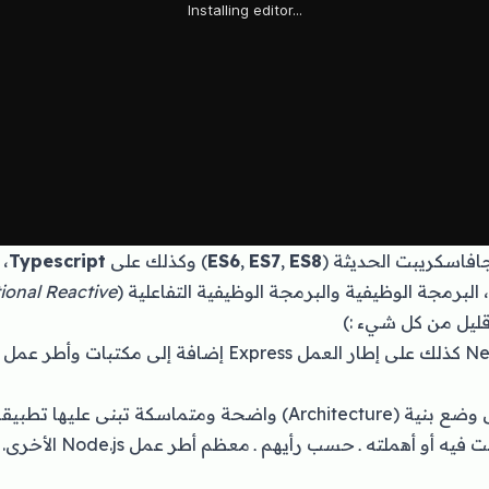
ES8
,
ES7
,
ES6
) وكذلك على
Typescript
،
البرمجة الوظيفية والبرمجة الوظيفية التفاعلية (
ional Reactive
قليل من كل شيء :)
 أو أهملته ـ حسب رأيهم ـ معظم أطر عمل Node.js الأخرى.