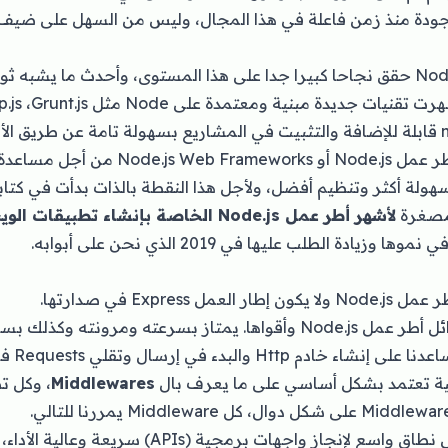
ودة منذ زمن فاعلة في هذا المجال، وليس من السهل على ضيف 
ولكن الذي حدث أن Node.js حقق نجاحا كبيرا جدا على هذا المستوى، وأحدث ما ي
كذلك ظهر ما يعرف بأطر عمل Node.js أو rks
ولة أكثر وتنظيم أفضل، ولأجل هذا النقطة بالذات بدأت في كتاب
مصغرة
لأشهر أطر عمل Node.js الخاصة بإنشاء تطبيقات الويب
ادة الطلب عليها في 2019 الذي نحن على أبوابه.
Nod ولا يكون
إطار العمل Express
في صدارتها.
يعتبر من أوائل أطر عمل Node.js وأقواها. يمتاز بسرعته ومرونت
والبدء في إرسال وتقلي Requests في دقائق معدودة.
Middlewares
، وكل ت
على نطاق واسع لإنجاز واجهات برمجية (APIs) 