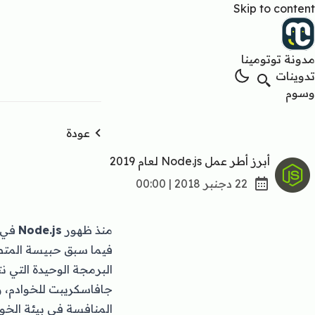
Skip to content
مدونة توتومينا
تدوينات
وسوم
عودة
أبرز أطر عمل Node.js لعام 2019
22 دجنبر 2018 | 00:00
منذ ظهور
Node.js
فيما سبق حبيسة المتصف
جافاسكريبت للخوادم، و
المنافسة في بيئة الخو