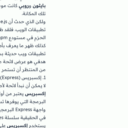
بايثون
و
روبي
كانت موج
تلك المكانة.
الحزم في مستودع npm قابلة للإضافة والتثبيت في المشاريع بسهولة تامة عن طريق الأوامر السطرية.
تطبيقات ويب حديثة بسه
هدفي هو عرض لائحة 
من المنتظر أن تستمر في نموها وزي
1. إكسبريس (Express)
لا يمكن أن نبدأ لائحة لأطر عمل e.js
إكسبريس
البرمجة التي يوفرها تساعدنا على إنشاء خادم Http 
واجهة Express البرمجية تعتمد بشكل أساسي على ما يعرف بال
في الحقيقية سلسلة Middlewares على شكل دوال، كل Middleware يمررنا للتالي.
يستخدم
إكسبريس