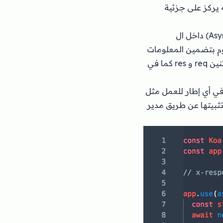
الذي يقف خلف Express، ويتميز بكونه يركز على جزئية
في التعامل مع العمليات الغير متزامنة (Asynchronous) داخل ال
قوم بتضمين المعلومات
الخاصة بال Request في كائن خاص اسمه Context عوضا عن الإعتماد مباشرة على الكائنين req و res كما في
ي أي إطار للعمل مثل
يتم تثبيتها عن طريق مدير