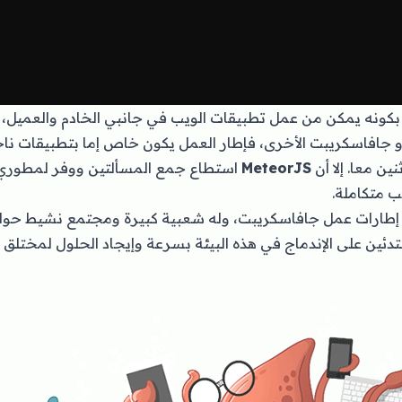
Meteor يتفرد بكونه يمكن من عمل تطبيقات الويب في جانبي الخادم والعميل
 أطر عمل Node.js أو جافاسكريبت الأخرى، فإطار العمل يكون خاص إما بتطبيقات
ين معا. إلا أن
MeteorJS
استطاع جمع المسألتين ووفر لمطور
ب متكاملة.
Met من أقدم إطارات عمل جافاسكريبت، وله شعبية كبيرة ومجتمع نشيط ح
مبتدئين على الإندماج في هذه البيئة بسرعة وإيجاد الحلول لمختلق 