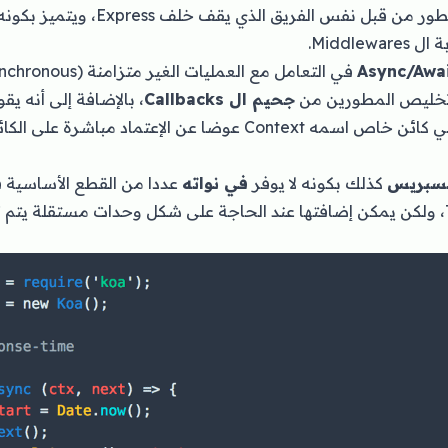
Koa إطار عمل صغير مطور من قبل نفس الفريق 
Middle.
Async/Awa
جحيم ال Callbacks
، بالإضافة إلى أنه ي
سبريس
كذلك بكونه لا يوفر
في نواته
عددا من القطع الأساسية ف
Routing و Templating، ولكن يمكن إضافتها عند الحاجة على شكل وحدات مستقلة 