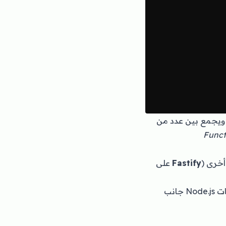
 ويجمع بين عدد من
Funct
Fastify
على
فلسفة Nest قائمة على وضع بنية (Architecture) واضحة ومتماسكة تبنى عليها تطبيقات Node.js جانب